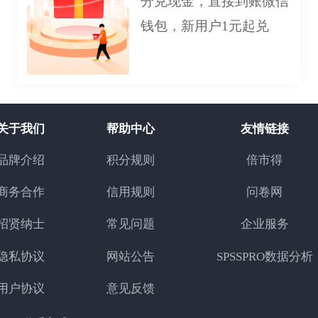
分兑现金，直接到账微信
钱包，新用户1元起兑
关于我们
帮助中心
友情链接
品牌介绍
积分规则
倍市得
商务合作
信用规则
问卷网
招贤纳士
常见问题
企业服务
隐私协议
网站公告
SPSSPRO数据分析
用户协议
意见反馈