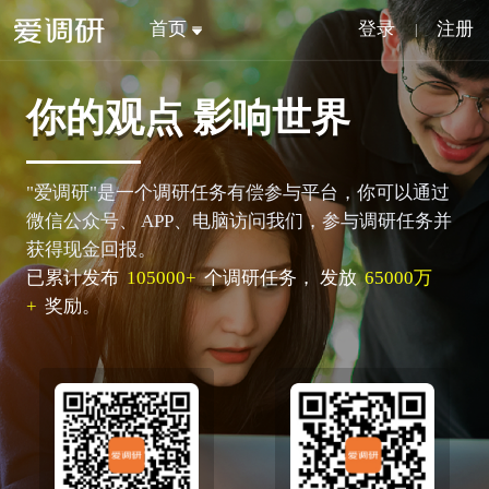
首页
登录
注册
|
你的观点
影响世界
"爱调研"是一个调研任务有偿参与平台，你可以通过
微信公众号、
APP、电脑访问我们，参与调研任务并
获得现金回报。
已累计发布
105000+
个调研任务， 发放
65000万
+
奖励。